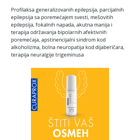
Profilaksa generalizovanih epilepsija, parcijalnih
epilepsija sa poremećajem svesti, mešovitih
epilepsija, fokalnih napada, akutna manija i
terapija održavanja bipolarnih afektivnih
poremećaja, apstinencijalni sindrom kod
alkoholizma, bolna neuropatija kod dijaberičara,
terapija neuralgije trigeminusa