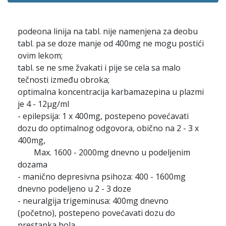
podeona linija na tabl. nije namenjena za deobu
tabl. pa se doze manje od 400mg ne mogu postići
ovim lekom;
tabl. se ne sme žvakati i pije se cela sa malo
tečnosti između obroka;
optimalna koncentracija karbamazepina u plazmi
je 4 - 12μg/ml
- epilepsija: 1 x 400mg, postepeno povećavati
dozu do optimalnog odgovora, obično na 2 - 3 x
400mg,
Max. 1600 - 2000mg dnevno u podeljenim
dozama
- manično depresivna psihoza: 400 - 1600mg
dnevno podeljeno u 2 - 3 doze
- neuralgija trigeminusa: 400mg dnevno
(početno), postepeno povećavati dozu do
prestanka bola