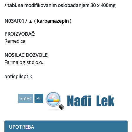
/
N03AF01 /
▲
karbamazepin
)
PROIZVOĐAČ:
Remedica
NOSILAC DOZVOLE:
Farmalogist d.o.o.
antiepileptik
SmPc
Pil
UPOTREBA