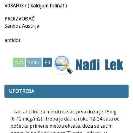
V03AF03 /
kalcijum folinat
)
PROIZVOĐAČ:
Sandoz Austrija
antidot
(SZ)
SmPc
Pil
UPOTREBA
- kao antidot za metotreksat: prva doza je 15mg
(6-12 mcg/m2) i treba je dati u roku 12-24 sata od
početka primene metotreksata, doza se zatim