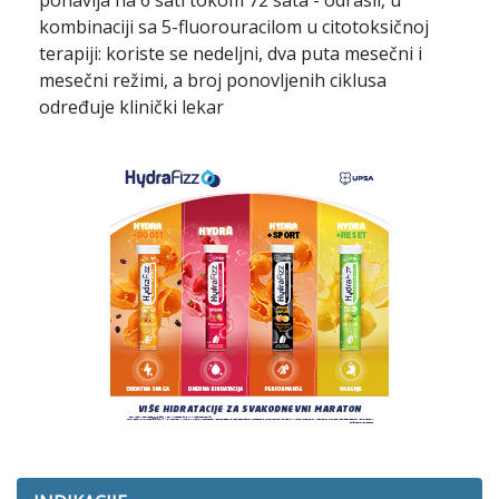
ponavlja na 6 sati tokom 72 sata - odrasli, u
kombinaciji sa 5-fluorouracilom u citotoksičnoj
terapiji: koriste se nedeljni, dva puta mesečni i
mesečni režimi, a broj ponovljenih ciklusa
određuje klinički lekar