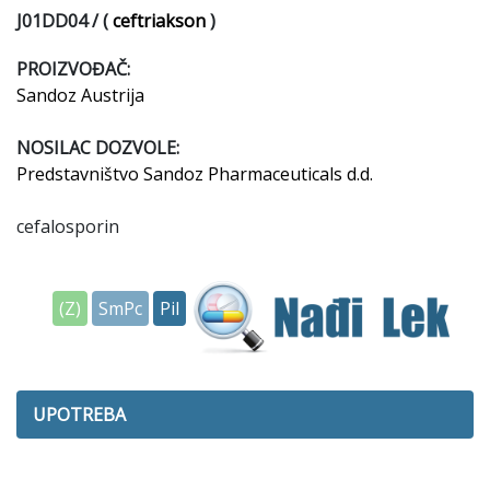
J01DD04 /
ceftriakson
)
PROIZVOĐAČ:
Sandoz Austrija
NOSILAC DOZVOLE:
Predstavništvo Sandoz Pharmaceuticals d.d.
cefalosporin
(Z)
SmPc
Pil
UPOTREBA