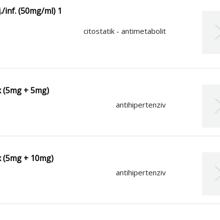
j./inf. (50mg/ml) 1
citostatik - antimetabolit
 x (5mg + 5mg)
antihipertenziv
 x (5mg + 10mg)
antihipertenziv