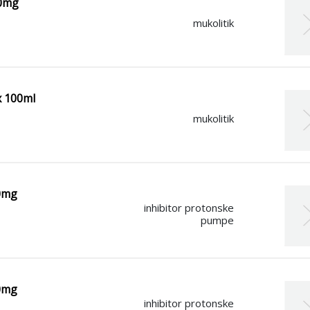
00mg
mukolitik
x 100ml
mukolitik
20mg
inhibitor protonske
pumpe
40mg
inhibitor protonske