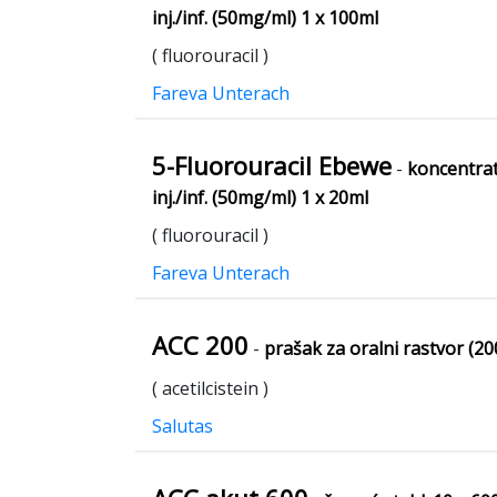
inj./inf. (50mg/ml) 1 x 100ml
( fluorouracil )
Fareva Unterach
5-Fluorouracil Ebewe
-
koncentrat
inj./inf. (50mg/ml) 1 x 20ml
( fluorouracil )
Fareva Unterach
ACC 200
-
prašak za oralni rastvor (2
( acetilcistein )
Salutas