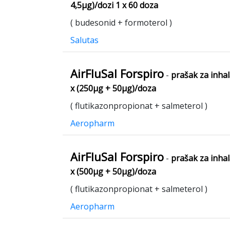
4,5μg)/dozi 1 x 60 doza
( budesonid + formoterol )
Salutas
AirFluSal Forspiro
-
prašak za inhal
x (250μg + 50μg)/doza
( flutikazonpropionat + salmeterol )
Aeropharm
AirFluSal Forspiro
-
prašak za inhal
x (500μg + 50μg)/doza
( flutikazonpropionat + salmeterol )
Aeropharm