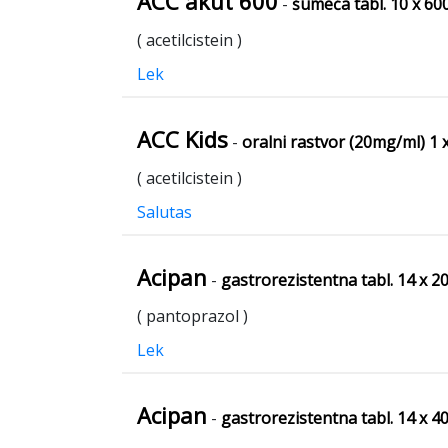
ACC akut 600
-
šumeća tabl. 10 x 6
( acetilcistein )
Lek
ACC Kids
-
oralni rastvor (20mg/ml) 1 
( acetilcistein )
Salutas
Acipan
-
gastrorezistentna tabl. 14 x 
( pantoprazol )
Lek
Acipan
-
gastrorezistentna tabl. 14 x 